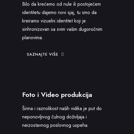
Bilo da krećemo od nule ili postojećem
identitetu dajemo novi sjaj, tu smo da
kreiramo vizuelni identitet koji je
sinhronizovan sa svim vašim dugoročnim
planovima.
SAZNAJTE VIŠE
Foto i Video produkcija
Širina i raznolikost naših vidika je put do
neponovljivog čulnog doživljaja i
neizostavnog poslovnog uspeha.