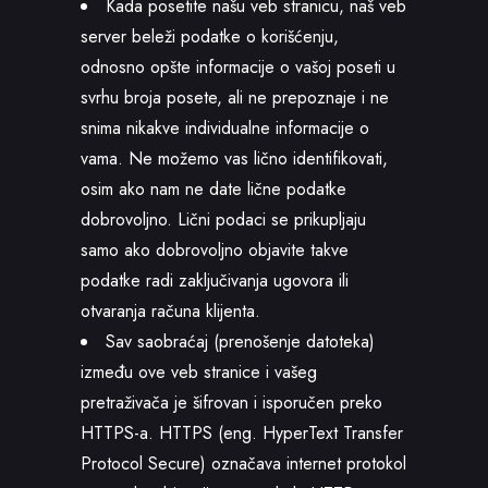
Kada posetite našu veb stranicu, naš veb
server beleži podatke o korišćenju,
odnosno opšte informacije o vašoj poseti u
svrhu broja posete, ali ne prepoznaje i ne
snima nikakve individualne informacije o
vama. Ne možemo vas lično identifikovati,
osim ako nam ne date lične podatke
dobrovoljno. Lični podaci se prikupljaju
samo ako dobrovoljno objavite takve
podatke radi zaključivanja ugovora ili
otvaranja računa klijenta.
Sav saobraćaj (prenošenje datoteka)
između ove veb stranice i vašeg
pretraživača je šifrovan i isporučen preko
HTTPS-a. HTTPS (eng. HyperText Transfer
Protocol Secure) označava internet protokol