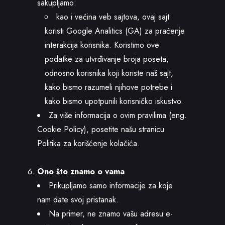
sakupljamo:
kao i većina veb sajtova, ovaj sajt
koristi Google Analitics (GA) za praćenje
interakcija korisnika. Koristimo ove
podatke za utvrđivanje broja poseta,
odnosno korisnika koji koriste naš sajt,
kako bismo razumeli njihove potrebe i
kako bismo upotpunili korisničko iskustvo.
Za više informacija o ovim pravilima (eng.
Cookie Policy), posetite našu stranicu
Politika za korišćenje kolačića
.
Ono što znamo o vama
Prikupljamo samo informacije za koje
nam date svoj pristanak.
Na primer, ne znamo vašu adresu e-