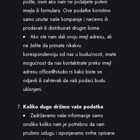
pošte, osim ako nam ne pošaljete putem
imejla ili formulara. Ove podatke koristimo
samo unutar naše kompanije i nećemo ih
prodavati ili distribuirati drugim licima.
Ako ste nam dali svoju imejl adresu, ali
ne želite da primate nikakvu
korespondenciju od nas u budućnosti, imate
mogućnost da nas kontaktirate preko imejl
adresu
office@studio.rs
kako biste se
odjavili ili zahtevali da vaši podaci budu
uklonjeni.
Koliko dugo držimo vaše podatke
Zadržavamo vaše informacije samo
onoliko koliko nam je potrebno da vam
pružimo uslugu i ispunjavamo svrhe opisane