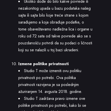
Ukoliko dođe do bilo kakve povrede ili
nezakonitog upada u bazu podataka našeg
sajta ili sajta bilo koje treće strane s kojom
sarađujemo a koja obrađuje podatke, o
tome obaveštavamo nadležna lica i organe u
roku od 72 sata od takve povrede ako se s
pouzdanošću potvrdi da su podaci o ličnosti
koji su se nalazili u toj bazi ukradeni.
Izmene politike privatnosti
Studio T može izmeniti ovu politiku
privatnosti po potrebi. Ova politika
privatnosti razvijena je sa poslednjim
ažuriranjem 14. avgusta 2018. godine.
Studio T zadržava pravo izmene ove
politike privatnosti po potrebi, kako bi se