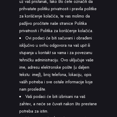
uz vaš pristanak, tako što ćete označiti da
prihvatate politiku privatnosti i pravila politike
za korišćenje kolačića, te vas molimo da
pažljivo pročitate naše stranice Politika
privatnosti i Politika za korišćenje kolačića.
Ovi podaci će biti sačuvani i obrađeni
isključivo u svrhu odgovora na vaš upit ili
stupanja u kontakt sa vama i za povezanu
tehničku administraciju. Ovo uključuje vaše
ime, adresu elektronske pošte (u daljem
tekstu: imejl), broj telefona, lokaciju, opis
vaših potreba i sve ostale informacije koje
nam prosledite.
Vaši podaci će biti izbrisani na vaš
zahtev, a neće se čuvati nakon što prestane
potreba za istim.