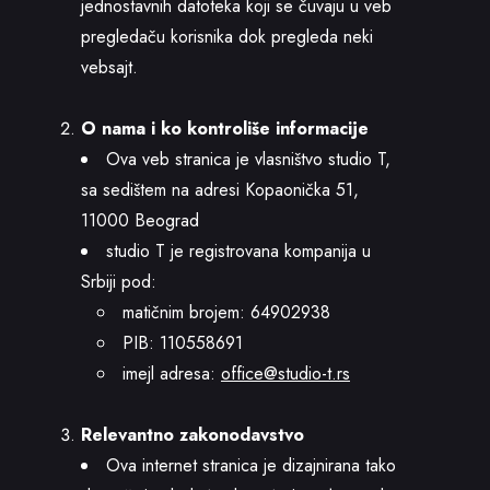
jednostavnih datoteka koji se čuvaju u veb
pregledaču korisnika dok pregleda neki
vebsajt.
O nama i ko kontroliše informacije
Ova veb stranica je vlasništvo studio T,
sa sedištem na adresi Kopaonička 51,
11000 Beograd
studio T je registrovana kompanija u
Srbiji pod:
matičnim brojem: 64902938
PIB: 110558691
imejl adresa:
office@studio-t.rs
Relevantno zakonodavstvo
Ova internet stranica je dizajnirana tako