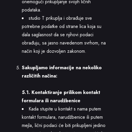
onemogući prikupljanje svojih ličnih
podataka.
studio T prikuplja i obrađuje sve
potrebne podatke od strane lica koja su
dala saglasnost da se njihovi podaci
obrađuju, sa jasno navedenom svrhom, na
način koji je dozvoljen zakonom.
Sakupljamo informacije na nekoliko
različitih načina:
5.1. Kontaktiranje prilikom kontakt
formulara ili narudžbenice
Kada stupite u kontakt s nama putem
kontakt formulara, narudžbenice ili putem
mejla, lični podaci će biti prikupljeni jedino