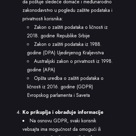
da poštuje sledeće domaće i međunarodno
zakonodavstvo u pogledu zaštite podataka i
privatnosti korisnika:
Zakon o zaštiti podataka o ličnosti
iz
2018. godine Republike Srbije
Zakon o zaštiti podataka iz 1988.
godine
(DPA)
Ujedinjenog Kraljevstva
Australijski zakon o privatnosti iz 1998.
godine
(APA)
Opšta uredba o zaštiti podataka o
ličnosti iz 2016. godine (GDPR)
Evropskog parlamenta i Saveta
Ko prikuplja i obrađuje informacije
Na osnovu GDPR, svaki korisnik
vebsajta ima mogućnost da omogući ili