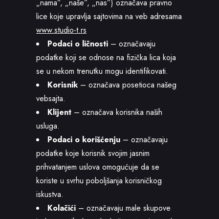
„nama”, „naše”, „nas”) označava pravno
lice koje upravlja sajtovima na veb adresama
www.studio-t.rs
Podaci o ličnosti
– označavaju
podatke koji se odnose na fizička lica koja
se u nekom trenutku mogu identifikovati.
Korisnik
– označava posetioca našeg
vebsajta.
Klijent
– označava korisnika naših
usluga.
Podaci o korišćenju
– označavaju
podatke koje korisnik svojim jasnim
prihvatanjem uslova omogućuje da se
koriste u svrhu poboljšanja korisničkog
iskustva.
Kolačići
– označavaju male skupove