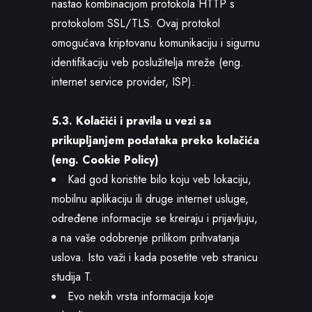
nastao kombinacijom protokola HTTP s
protokolom SSL/TLS. Ovaj protokol
omogućava kriptovanu komunikaciju i sigurnu
identifikaciju veb poslužitelja mreže (eng.
internet service provider, ISP).
5.3. Kolačići i pravila u vezi sa
prikupljanjem podataka preko kolačića
(eng. Cookie Policy)
Kad god koristite bilo koju veb lokaciju,
mobilnu aplikaciju ili druge internet usluge,
određene informacije se kreiraju i prijavljuju,
a na vaše odobrenje prilikom prihvatanja
uslova. Isto važi i kada posetite veb stranicu
studija T.
Evo nekih vrsta informacija koje