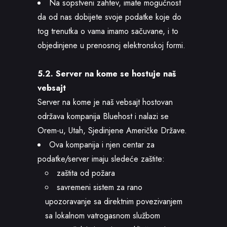
Na sopstveni zahtev, imate mogućnost
da od nas dobijete svoje podatke koje do
tog trenutka o vama imamo sačuvane, i to
objedinjene u prenosnoj elektronskoj formi.
5.2. Server na kome se hostuje naš
vebsajt
Server na kome je naš vebsajt hostovan
održava kompanija Bluehost i nalazi se
Orem-u, Utah, Sjedinjene Američke Države.
Ova kompanija i njen centar za
podatke/server imaju sledeće zaštite:
zaštita od požara
savremeni sistem za rano
upozoravanje sa direktnim povezivanjem
sa lokalnom vatrogasnom službom