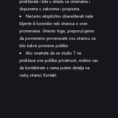
pridržavala i bila u skladu sa izmenama i
dopunama u zakonima i propisima.
Nećemo eksplicitno obaveštavati naše
klijente ili korisnike veb stranica o ovim
promenama. Umesto toga, preporučujemo
da povremeno proveravate ovu stranicu za
bilo kakve promene politike.
Ako smatrate da se studio T ne
pridržava ove politike privatnosti, molimo vas
da kontaktirate s nama putem detalja na
našoj stranici
Kontakt
.