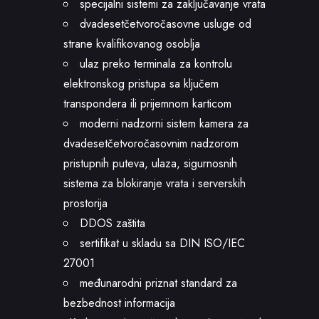
specijalni sistemi za zaključavanje vrata
dvadesetčetvoročasovne usluge od
strane kvalifikovanog osoblja
ulaz preko terminala za kontrolu
elektronskog pristupa sa ključem
transpondera ili prijemnom karticom
moderni nadzorni sistem kamera za
dvadesetčetvoročasovnim nadzorom
pristupnih puteva, ulaza, sigurnosnih
sistema za blokiranje vrata i serverskih
prostorija
DDOS zaštita
sertifikat u skladu sa DIN ISO/IEC
27001
međunarodni priznat standard za
bezbednost informacija